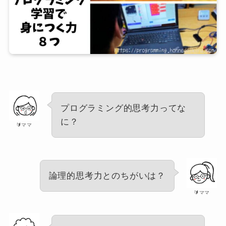
プログラミング的思考力ってな
に？
🔰ママ
論理的思考力とのちがいは？
🔰ママ