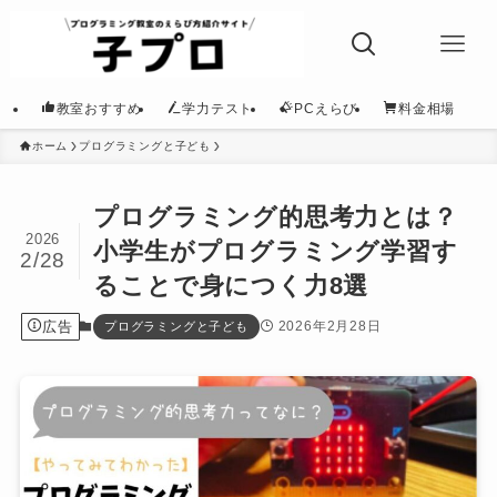
教室おすすめ
学力テスト
PCえらび
料金相場
ホーム
プログラミングと子ども
プログラミング的思考力とは？
2026
小学生がプログラミング学習す
2/28
ることで身につく力8選
広告
2026年2月28日
プログラミングと子ども