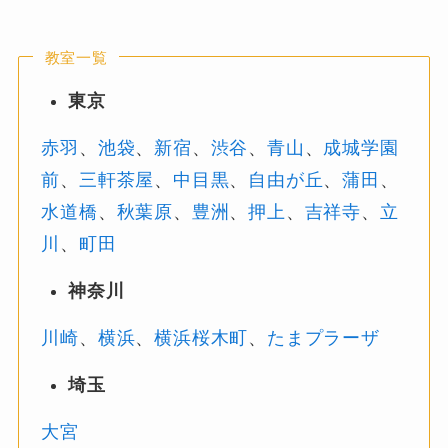
教室一覧
東京
赤羽
、
池袋
、
新宿
、
渋谷
、
青山
、
成城学園
前
、
三軒茶屋
、
中目黒
、
自由が丘
、
蒲田
、
水道橋
、
秋葉原
、
豊洲
、
押上
、
吉祥寺
、
立
川
、
町田
神奈川
川崎
、
横浜
、
横浜桜木町
、
たまプラーザ
埼玉
大宮