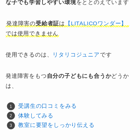
な子でも学習しやすい環境
をととのえています
発達障害の
受給者証
は
【LITALICOワンダー】
では使用できません
使用できるのは、
リタリコジュニア
です
発達障害をもつ
自分の子どもにも合うか
どうか
は、
受講生の口コミをみる
体験してみる
教室に要望をしっかり伝える