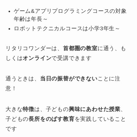
ゲーム&アプリプログラミングコースの対象
年齢は年長～
ロボットテクニカルコースは小学3年生～
リタリコワンダーは、
首都圏の教室
に通う、も
しくは
オンライン
で受講できます
通うときは、
当日の振替ができない
ことに注
意！
大きな
特徴
は、子どもの
興味にあわせた授業
、
子どもの
長所をのばす教育
を実践していること
です