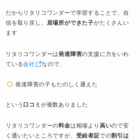
だからリタリコワンダーで学習することで、自
信を取り戻し、
居場所ができた子
がたくさんい
ます
リタリコワンダーは
発達障害
の支援に力をいれ
ている
会社
なので、
発達障害の子もたのしく通えた
という
口コミ
が複数ありました
リタリコワンダーの
料金
は相場より
高い
ので安
く通いたいところですが、
受給者証
での
割引は