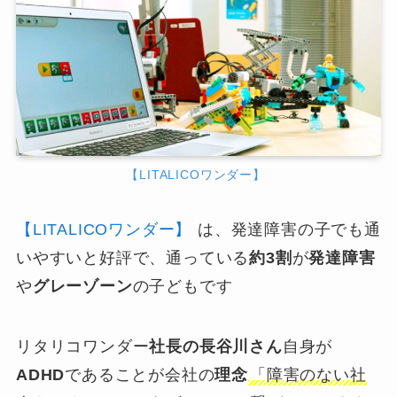
【LITALICOワンダー】
【LITALICOワンダー】
は、発達障害の子でも通
いやすいと好評で、通っている
約3割
が
発達障害
や
グレーゾーン
の子どもです
リタリコワンダー
社長の長谷川さん
自身が
ADHD
であることが会社の
理念
「障害のない社