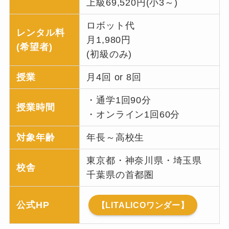
上級69,520円(小3～)
ロボット代
レンタル料
月1,980円
(希望者)
(初級のみ)
授業
月4回 or 8回
・通学1回90分
授業時間
・オンライン1回60分
対象年齢
年長～高校生
東京都・神奈川県・埼玉県
校舎
千葉県の首都圏
公式HP
【LITALICOワンダー】