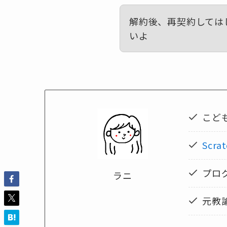
解約後、再契約しては
いよ
こど
Scra
プロ
ラニ
元教