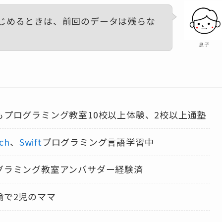
じめるときは、前回のデータは残らな
息子
もプログラミング教室10校以上体験、2校以上通塾
tch
、
Swift
プログラミング言語学習中
グラミング教室アンバサダー経験済
諭で2児のママ