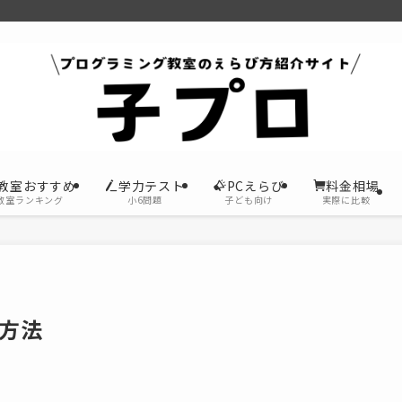
教室おすすめ
学力テスト
PCえらび
料金相場
教室ランキング
小6問題
子ども向け
実際に比較
方法