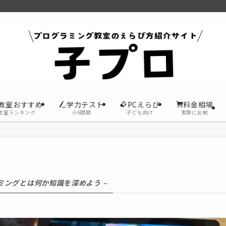
教室おすすめ
学力テスト
PCえらび
料金相場
教室ランキング
小6問題
子ども向け
実際に比較
ラミングとは何か知識を深めよう –