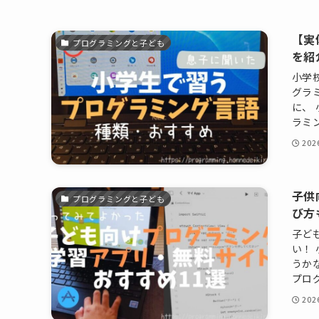
【実
プログラミングと子ども
を紹
小学
グラ
に、
ラミン
20
子供
プログラミングと子ども
び方
子ど
い！
うか
プロ
20